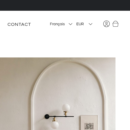
CONTACT
Français
EUR
USD
CAD
PLN
HUF
CZK
DKK
BGN
RON
SEK
GBP