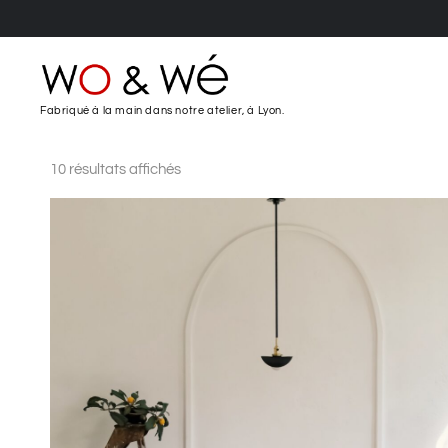
Fabriqué à la main dans notre atelier, à Lyon.
10 résultats affichés